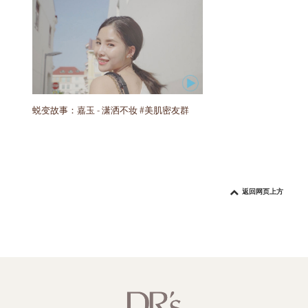
蜕变故事：嘉玉 - 潇洒不妆 #美肌密友群
返回网页上方