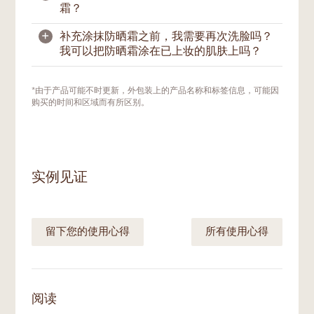
防晒霜5M则为SPF30 PA++的防晒指数。
产品。如果您需要直接暴晒在阳光下，我们建
需要。即使您长时间留在室内，我们仍建议您
霜？
议您至少每两小时补涂一次防晒产品。游泳和
涂上防晒霜，因为UVA是可穿透玻璃，照射入
大量出汗后，也应马上补涂。
室内的。
+
补充涂抹防晒霜之前，我需要再次洗脸吗？
由于肌肤会分泌汗液和皮脂，我们在一天中也
我可以把防晒霜涂在已上妆的肌肤上吗？
会与人或物品接触，这会导致防晒保护层不可
避免地脱落。因此，我们建议经常地或在有需
要时，补涂防晒霜。如果您在户外活动，应至
如果您在户外并没有上妆，那么您可以使用纸
*由于产品可能不时更新，外包装上的产品名称和标签信息，可能因
少每两小时补涂一次防晒霜。游泳或大量出汗
巾轻拭按干去除肌肤表面的汗水或多余油脂，
购买的时间和区域而有所区别。
后，也应立即补涂防晒霜。
之后才涂上防晒霜。如果需要，可使用吸油面
纸，再涂上防晒霜。
如果您脸上带妆，我们建议在擦去脸上明显的
污垢油光后，用美妆蛋或海绵重新涂抹防晒
实例见证
霜。这种方法不会影响您的妆容太多，也能将
防晒霜涂抹得更均匀。您可选择后续再继续补
妆。
留下您的使用心得
所有使用心得
阅读