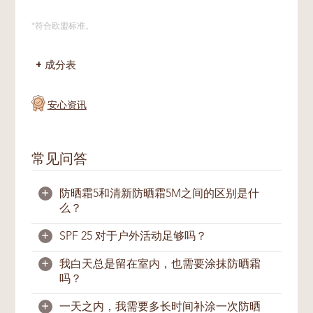
*符合欧盟标准。
成分表
安心资讯
常见问答
+
防晒霜5和清新防晒霜5M之间的区别是什
么？
+
SPF 25 对于户外活动足够吗？
防晒霜5给予肌肤自然光泽、均匀透亮；
清新
防晒霜5M
则帮助控制油光，保持肌肤清爽哑
+
我白天总是留在室内，也需要涂抹防晒霜
光，更适合油性肌肤。
足够。一般上，涂抹足够的SPF25-30防晒产
吗？
品足以为肌肤提供户外活动所需的紫外线防
防晒霜5具有SPF30 PA+++的防晒指数，清新
护。我们建议您在出外前15分钟就涂上防晒
+
一天之内，我需要多长时间补涂一次防晒