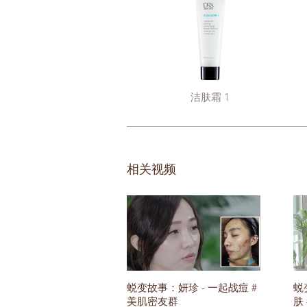
洁肤霜 1
相关视频
蜕变故事：妍珍 - 一起战痘 #
蜕
美肌密友群
肤