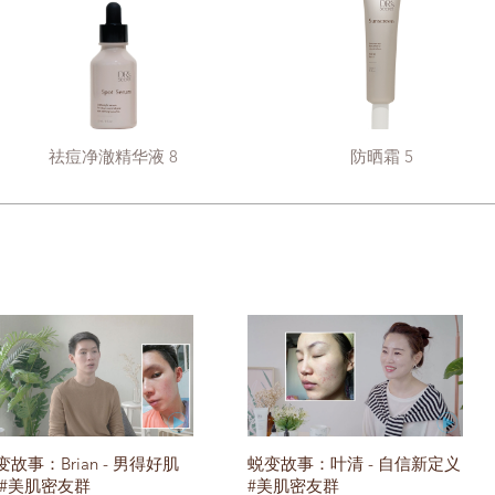
祛痘净澈精华液 8
防晒霜 5
变故事：Brian - 男得好肌
蜕变故事：叶清 - 自信新定义
 #美肌密友群
#美肌密友群