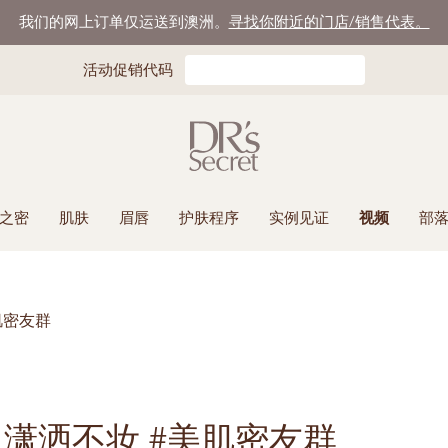
我们的网上订单仅运送到澳洲。
寻找你附近的门店/销售代表。
活动促销代码
之密
肌肤
眉唇
护肤程序
实例见证
视频
部
肌密友群
 潇洒不妆 #美肌密友群