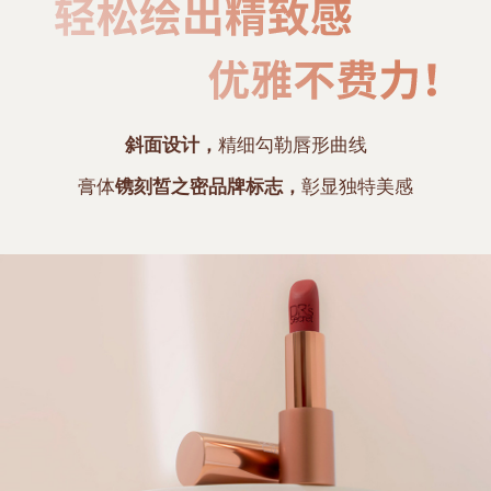
斜面设计，
精细勾勒唇形曲线
膏体
镌刻皙之密品牌标志，
彰显独特美感