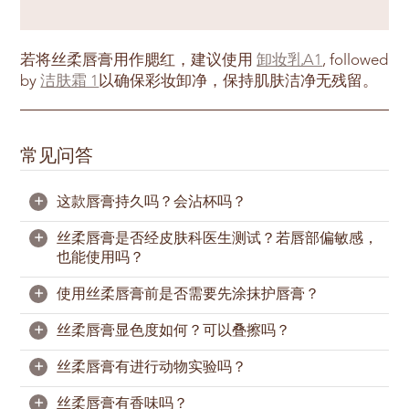
若将丝柔唇膏用作腮红，建议使用
卸妆乳A1
, followed
by
洁肤霜 1
以确保彩妆卸净，保持肌肤洁净无残留。
常见问答
+
这款唇膏持久吗？会沾杯吗？
+
丝柔唇膏是否经皮肤科医生测试？若唇部偏敏感，
丝柔唇膏不属于不沾杯唇膏，但上唇雾感显色持久。
也能使用吗？
如果需要，随时补涂也很方便。
+
使用丝柔唇膏前是否需要先涂抹护唇膏？
丝柔唇膏经皮肤科医生测试，配方温和无刺激，唇部
肌肤较为脆弱也能安心使用。
+
丝柔唇膏显色度如何？可以叠擦吗？
丝柔唇膏添加霍霍巴籽油、椰子油和透明质酸钠等一
本品适用于敏感肌，但仍建议使用前先进行局部测
系列滋养成分，维持双唇滋润、不拔干。
+
丝柔唇膏有进行动物实验吗？
试；若出现不适，请停止使用。
丝柔唇膏采用高饱和色泽，一笔浓郁上唇，超显色。
若唇部偏干，建议先薄涂一层
按需叠擦，让唇妆更饱满。
修护润唇膏
，再轻轻按
+
丝柔唇膏有香味吗？