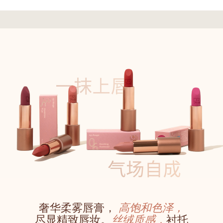
奢华柔雾唇膏，
高饱和色泽，
尽显精致唇妆。
丝绒质感，
衬托