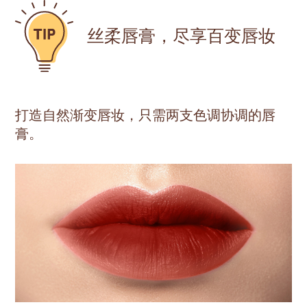
丝柔唇膏，尽享百变唇妆
打造自然渐变唇妆，只需两支色调协调的唇
膏。