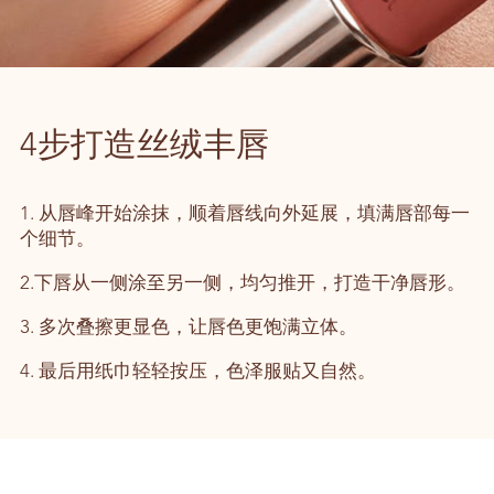
4步打造丝绒丰唇
1. 从唇峰开始涂抹，顺着唇线向外延展，填满唇部每一
个细节。
2.下唇从一侧涂至另一侧，均匀推开，打造干净唇形。
3. 多次叠擦更显色，让唇色更饱满立体。
4. 最后用纸巾轻轻按压，色泽服贴又自然。