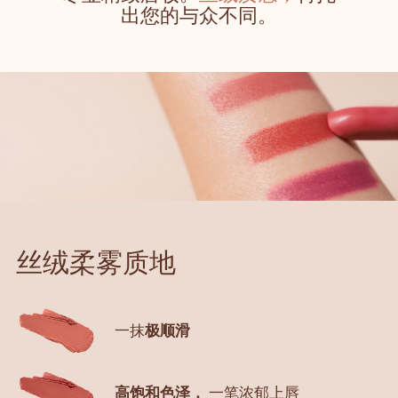
出您的与众不同。
丝绒柔雾质地
一抹
极顺滑
高饱和色泽，
一笔浓郁上唇