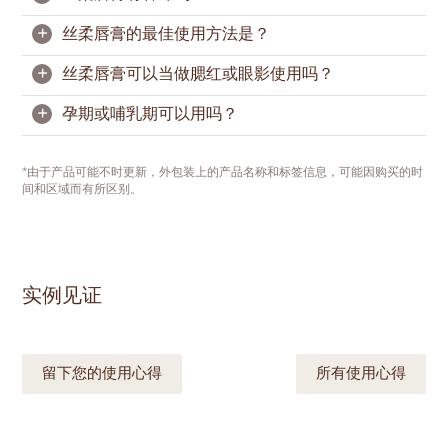
掉多余润唇膏，打造干净服帖的唇部底妆。
我们不进行动物实验，但部分市场的法规可能仍要求
相关测试，因此丝柔唇膏暂不标示为“零残忍”。
+
丝柔唇膏的最佳使用方法是？
丝柔唇膏带有浓郁的可可、香草和奶油的柔和气息，
缔造奢雅格调。
+
丝柔唇膏可以当做腮红或眼影使用吗？
为达到最佳唇妆效果，建议先用
奇丽纤
温和去除唇部
老废角质。接着涂抹
修护润唇膏
滋润双唇，轻轻按去
+
孕期或哺乳期可以用吗？
多余膏体，打造干净服帖的唇部底妆。
可以用作腮红，不过不建议当眼影使用。因眼周肌肤
较为娇嫩，所需安全规范有所不同，且产品配方并未
从唇部中央开始涂抹丝柔唇膏，轻晕至唇边，再以面
针对此用途进行设计与测试。
由于每个人的具体情况不一样，如果您有这方面的顾
*由于产品可能不时更新，外包装上的产品名称和标签信息，可能因购买的时
纸修饰唇缘，呈现利落细致的唇妆。
虑，我们会建议您征求医生的意见。如果您对某些成
间和区域而有所区别。
分有所顾虑，也请查看产品标签。
实例见证
留下您的使用心得
所有使用心得