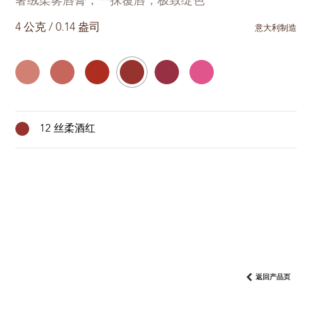
奢绒柔雾唇膏，一抹覆唇，极致绽色
4 公克 / 0.14 盎司
意大利制造
12 丝柔酒红
返回产品页