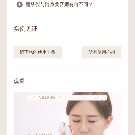
+
丽肤仪与随身美容师有何不同？
我们的肌肤细胞更新周期一般为28天。只要
不可以。用水直接冲洗机身将对仪器造成损
配合适当的护肤品使用丽肤仪，大多数使用者
坏。请用湿毛巾或不含酒精的湿纸巾将按摩头
可望在28天内看到效果。
擦拭干净，再用棉花或纸巾擦干。请格外注意
丽肤仪集合4项高性能的专利精科技于一身:
擦拭按摩头上的凹槽。
更新、润泽、彩光和热能。这4项美肌科技共
实例见证
同发挥作用，有助于增强护肤品营养的渗透，
切勿将设备放在流水下。将设备面朝下放在干
舒缓受刺激肌肤，使肌肤更有光泽。
布或纸巾上。这将有助于机身排出任何剩余的
溶液。每次使用后正确擦拭清理设备，有益于
随身美容师则是模拟居家美容护理。它结合了
留下您的使用心得
所有使用心得
维持设备的寿命与功效。
5项美肌科技，即三维垂直震动、离子导入、
磁电疗法、色彩疗法和音乐疗法。它最适合用
于面部按摩和促进血液循环。
观看