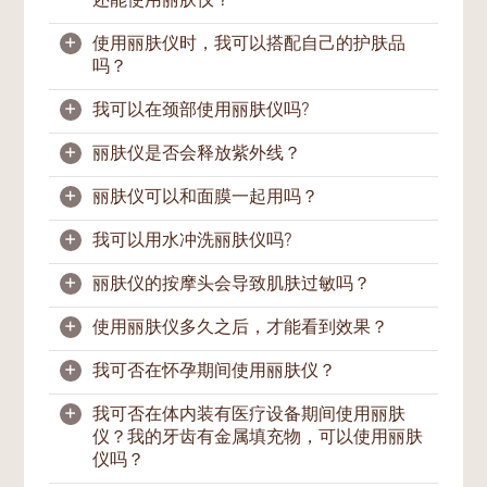
还能使用丽肤仪？
肤护理程序”选择皙之密产品，并与丽肤仪搭
很多人在青春期都有油脂分泌过于旺盛、毛孔
配使用，以达最佳效果。
阻塞、痘痘以及发炎等肌肤问题。而丽肤仪能
+
使用丽肤仪时，我可以搭配自己的护肤品
够针对问题肌肤，帮助缓和、舒镇肌肤。如果
如果您的伤口还在流血或您的脸上有缝线伤
吗？
如果您有痘痘问题，可以按照护理程序进行护
您想要早日开始肌肤管理的话，也可以趁早开
口，我们不建议您使用丽肤仪。请在您的肌肤
肤，同时使用纯彩光“蓝光”来消除细菌并且
始使用丽肤仪。
完全恢复后再开始使用。
+
我可以在颈部使用丽肤仪吗?
镇静肌肤。请按照指示，采取轻轻点按的方
可以，建议您只用水性的护肤品。您的护肤品
式。我们建议您在痘痘问题有所改善后，才用
也必须能够辅助丽肤仪在脸上的滑移动作。
+
丽肤仪是否会释放紫外线？
滑移动作进行护理。
可以。您可以在颈部涂抹任何抗老精华液，然
后使用V, B, L 或热能模式。欲达紧致效果，请
+
丽肤仪可以和面膜一起用吗？
采用由下至上滑移方式进行护理。如欲进行淋
不会，丽肤仪并不释放紫外线。丽肤仪经过严
巴排毒，您可以采用由上至下的方式于颈部按
格精密的测试，以确保使用安全。
+
我可以用水冲洗丽肤仪吗?
摩。建议您由颈部从上至下按摩至胸口部位直
可以。在敷面膜时，请选择纯彩光（红，黄或
至腋下。
蓝光）并用停顿方式。取下面膜之后，可以用
+
丽肤仪的按摩头会导致肌肤过敏吗？
皙肤模式或嫩肤模式来帮助面膜的活性成分导
不可以。用水直接冲洗机身将对仪器造成损
入肌肤。
坏。请用湿毛巾或不含酒精的湿纸巾将按摩头
+
使用丽肤仪多久之后，才能看到效果？
擦拭干净，再用棉花或纸巾擦干。请格外注意
一般情况下不会。按摩头是以高密度材质及钛
擦拭按摩头上的凹槽。
镀层离子头制成，适合大多数肌肤类型使用。
+
我可否在怀孕期间使用丽肤仪？
如果在使用产品期间怀疑产生过敏反应，请马
这取决于您的肌肤类型以及肌肤问题的严重程
切勿将设备放在流水下。将设备面朝下放在干
上停止使用丽肤仪。
度。肌肤状况较为正常或肌肤问题轻微的用
+
我可否在体内装有医疗设备期间使用丽肤
布或纸巾上。这将有助于机身排出任何剩余的
户，只需使用几次便能看到较显著的效果。如
如您正处于怀孕期间或觉得自己已经怀孕了，
仪？我的牙齿有金属填充物，可以使用丽肤
溶液。每次使用后正确擦拭清理设备，有益于
您的肌肤状况较为严重，可能需要使用多次才
请在使用丽肤仪前咨询您的医生。
仪吗？
维持设备的寿命与功效。
能见效。