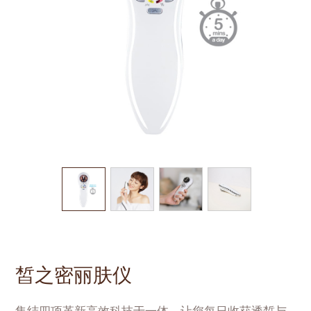
皙之密丽肤仪