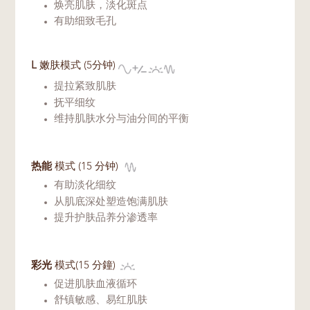
焕亮肌肤，淡化斑点
有助细致毛孔
L
嫩肤模式 (5分钟)
提拉紧致肌肤
抚平细纹
维持肌肤水分与油分间的平衡
热能
模式 (15 分钟)
有助淡化细纹
从肌底深处塑造饱满肌肤
提升护肤品养分渗透率
彩光
模式(15 分鐘)
促进肌肤血液循环
舒镇敏感、易红肌肤