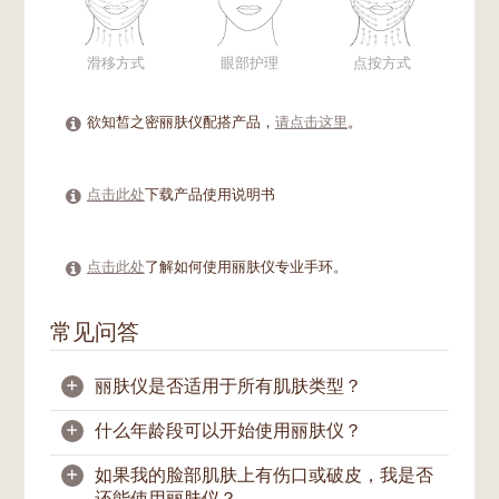
滑移方式
眼部护理
点按方式
欲知皙之密丽肤仪配搭产品，
请点击这里
。
点击此处
下载产品使用说明书
点击此处
了解如何使用丽肤仪专业手环。
常见问答
+
丽肤仪是否适用于所有肌肤类型？
+
什么年龄段可以开始使用丽肤仪？
丽肤仪适用于大多数肌肤类型。使用前，请确
保您的护肤品适用于您的肌肤，同时也请选择
+
如果我的脸部肌肤上有伤口或破皮，我是否
适当的滑移方式。您可以根据“皙之密日常肌
一旦进入青春期，就可以开始使用丽肤仪了。