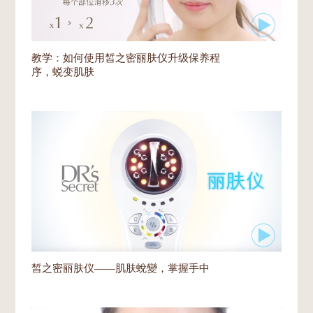
教学：如何使用皙之密丽肤仪升级保养程
序，蜕变肌肤
皙之密丽肤仪——肌肤蛻變，掌握手中